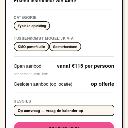
Erkend instructeur van Alert!
CATEGORIE
Fysieke opleiding
TUSSENKOMST MOGELIJK VIA
KMO-portefeuille
Sectorfondsen
vanaf €115 per persoon
Open aanbod
per persoon, excl. btw
op offerte
Gesloten aanbod (op locatie)
SESSIES
Op aanvraag — vraag de kalender op