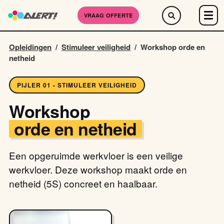
VRAAG OFFERTE
Opleidingen
/
Stimuleer veiligheid
/
Workshop orde en
netheid
PIJLER 01 - STIMULEER VEILIGHEID
Workshop
orde en netheid
Een opgeruimde werkvloer is een veilige
werkvloer. Deze workshop maakt orde en
netheid (5S) concreet en haalbaar.