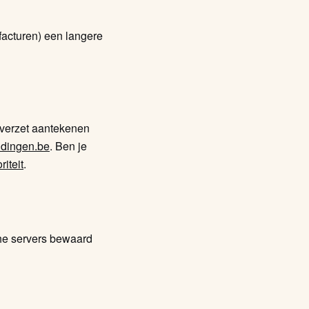
 facturen) een langere
e verzet aantekenen
idingen.be
. Ben je
iteit
.
che servers bewaard