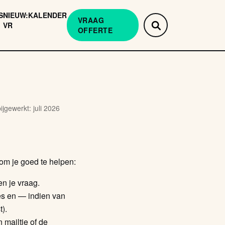
S
NIEUW:
KALENDER
VRAAG
VR
OFFERTE
jgewerkt: juli 2026
 om je goed te helpen:
en je vraag.
es en — indien van
).
n mailtje of de