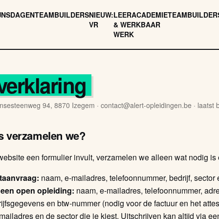
JNSDAGEN
TEAMBUILDERS
NIEUW:
LEERACADEMIE
TEAMBUILDER
VR
& WERKBAAR
WERK
verklaring
nsesteenweg 94, 8870 Izegem · contact@alert-opleidingen.be · laatst bi
s verzamelen we?
ebsite een formulier invult, verzamelen we alleen wat nodig is
ctaanvraag:
naam, e-mailadres, telefoonnummer, bedrijf, sector 
 een open opleiding:
naam, e-mailadres, telefoonnummer, adr
jfsgegevens en btw-nummer (nodig voor de factuur en het attest
mailadres en de sector die je kiest. Uitschrijven kan altijd via ee