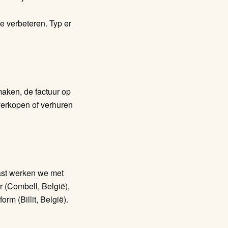
 verbeteren. Typ er
maken, de factuur op
 verkopen of verhuren
ast werken we met
 (Combell, België),
rm (Billit, België).