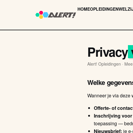
HOME
OPLEIDINGEN
WELZI
Privacy
Alert! Opleidingen · Mee
Welke gegeven
Wanneer je via deze w
Offerte- of conta
Inschrijving voor
toepassing — bedri
Nieuwsbrief:
je e-