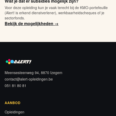
Wist je dat er subsidies mogelijk zijn?
Voor deze opleiding kun je vaak terecht bij de KMO-portefeuille
(Alert! is erkend dienstverlener), werkbaarheidscheques of je
sectorfonds.
Bekijk de mogelijkheden →
Meensesteenweg 94, 8870 Izegem
contact@alert-opleidingen.be
051 81 80 81
AANBOD
Opleidingen