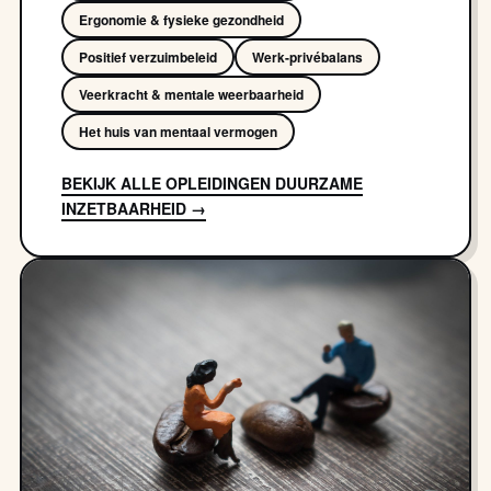
Ergonomie & fysieke gezondheid
Positief verzuimbeleid
Werk-privébalans
Veerkracht & mentale weerbaarheid
Het huis van mentaal vermogen
BEKIJK ALLE OPLEIDINGEN DUURZAME
INZETBAARHEID →