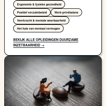
Ergonomie & fysieke gezondheid
Positief verzuimbeleid
Werk-privébalans
Veerkracht & mentale weerbaarheid
Het huis van mentaal vermogen
BEKIJK ALLE OPLEIDINGEN DUURZAME
INZETBAARHEID →