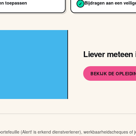
 en toepassen
Bijdragen aan een veili
✓
Liever meteen 
BEKIJK DE OPLEID
rtefeuille (Alert! is erkend dienstverlener), werkbaarheidscheques of j