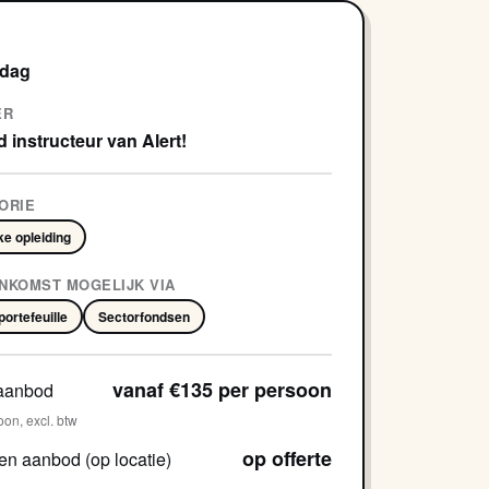
 dag
ER
 instructeur van Alert!
ORIE
ke opleiding
NKOMST MOGELIJK VIA
ortefeuille
Sectorfondsen
vanaf €135 per persoon
aanbod
oon, excl. btw
op offerte
en aanbod (op locatie)