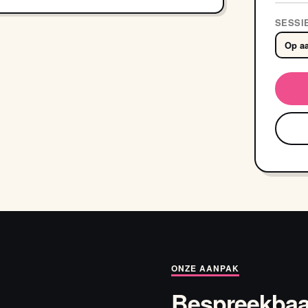
SESSI
Op aa
ONZE AANPAK
Bespreekbaa