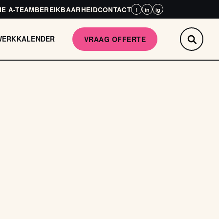
HE A-TEAM
BEREIKBAARHEID
CONTACT
f
in
ig
WERK
KALENDER
VRAAG OFFERTE