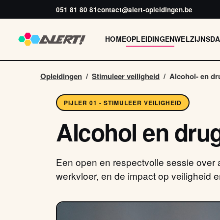
051 81 80 81
contact@alert-opleidingen.be
HOME
OPLEIDINGEN
WELZIJNSD
Opleidingen
/
Stimuleer veiligheid
/
Alcohol- en dr
PIJLER 01 - STIMULEER VEILIGHEID
Alcohol en dru
Een open en respectvolle sessie over 
werkvloer, en de impact op veiligheid