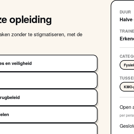
DUUR
ze opleiding
Halve
TRAIN
ken zonder te stigmatiseren, met de
Erkend
CATEG
s en veiligheid
Fysie
TUSSE
KMO-p
drugbeleid
Open 
delen
per pers
Geslot