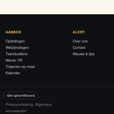
AANBOD
ALERT
Opleidingen
Over ons
Welzijnsdagen
Contact
Teambuilders
Nieuws & tips
Nieuw: VR
Trajecten op maat
Kalender
e
Qfor-gecertificeerd
Privacyverklaring
Algemene
·
voorwaarden