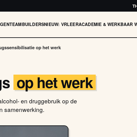
T
AGEN
TEAMBUILDERS
NIEUW: VR
LEERACADEMIE & WERKBAAR 
ugssensibilisatie op het werk
gs
op het werk
alcohol- en druggebruik op de
 en samenwerking.