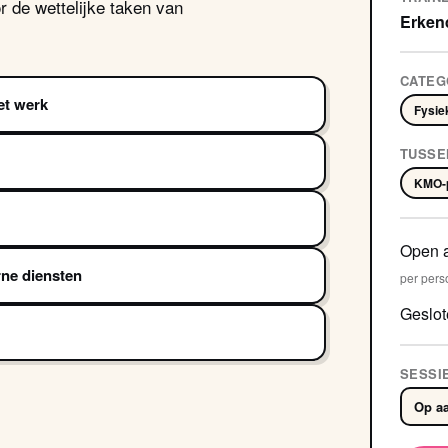
r de wettelijke taken van
Erkend
CATEG
et werk
Fysie
TUSSE
KMO-p
Open 
ne diensten
per pers
Geslot
SESSI
Op aa