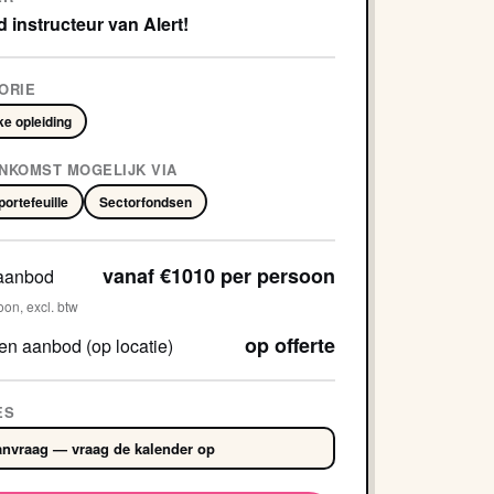
 instructeur van Alert!
ORIE
ke opleiding
NKOMST MOGELIJK VIA
ortefeuille
Sectorfondsen
vanaf €1010 per persoon
aanbod
oon, excl. btw
op offerte
en aanbod (op locatie)
ES
nvraag — vraag de kalender op