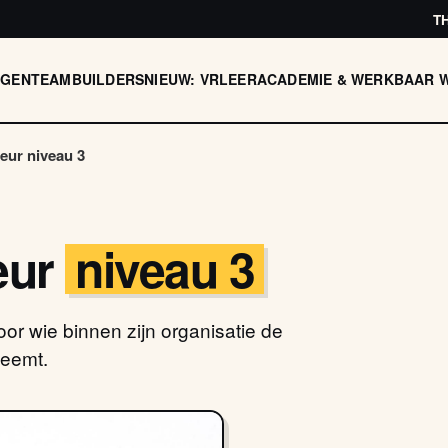
T
AGEN
TEAMBUILDERS
NIEUW: VR
LEERACADEMIE & WERKBAAR 
eur niveau 3
eur
niveau 3
oor wie binnen zijn organisatie de
neemt.