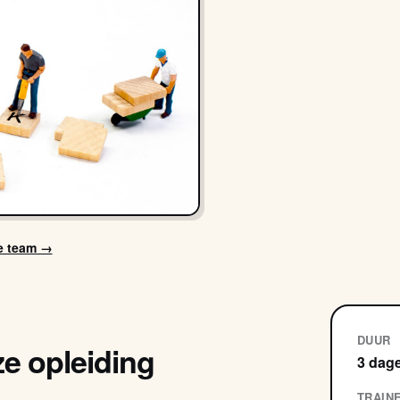
je team →
DUUR
ze opleiding
3 dag
TRAIN