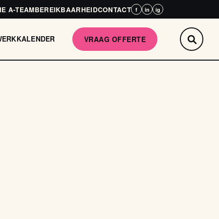
HE A-TEAM
BEREIKBAARHEID
CONTACT
f
in
ig
WERK
KALENDER
VRAAG OFFERTE