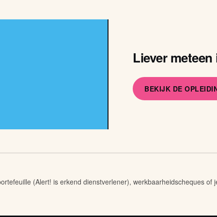
Liever meteen 
BEKIJK DE OPLEID
rtefeuille (Alert! is erkend dienstverlener), werkbaarheidscheques of j