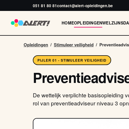
051 81 80 81
contact@alert-opleidingen.be
HOME
OPLEIDINGEN
WELZIJNSD
Opleidingen
/
Stimuleer veiligheid
/
Preventieadvis
PIJLER 01 - STIMULEER VEILIGHEID
Preventieadvis
De wettelijk verplichte basisopleiding v
rol van preventieadviseur niveau 3 op