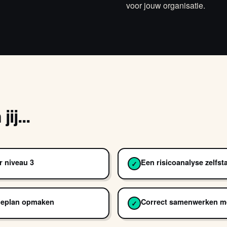
voor jouw organisatie.
ij...
r niveau 3
Een risicoanalyse zelfs
✓
ctieplan opmaken
Correct samenwerken m
✓