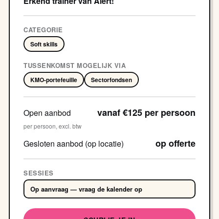
Erkend trainer van Alert!
CATEGORIE
Soft skills
TUSSENKOMST MOGELIJK VIA
KMO-portefeuille
Sectorfondsen
vanaf €125 per persoon
Open aanbod
per persoon, excl. btw
op offerte
Gesloten aanbod (op locatie)
SESSIES
Op aanvraag — vraag de kalender op