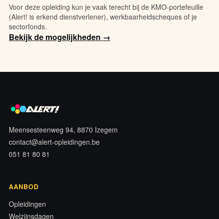
Voor deze opleiding kun je vaak terecht bij de KMO-portefeuille
(Alert! is erkend dienstverlener), werkbaarheidscheques of je
sectorfonds.
Bekijk de mogelijkheden →
Meensesteenweg 94, 8870 Izegem
contact@alert-opleidingen.be
051 81 80 81
AANBOD
Opleidingen
Welzijnsdagen